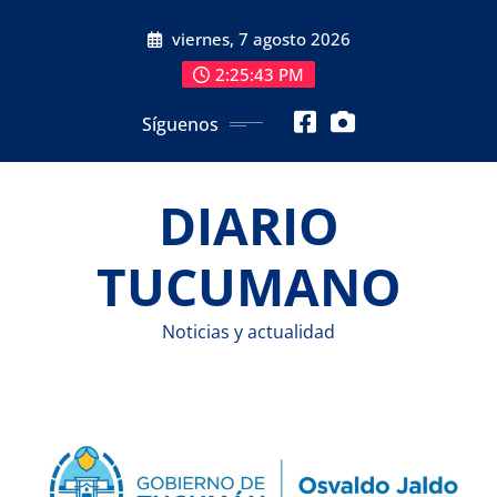
Saltar
viernes, 7 agosto 2026
al
contenido
2:25:44 PM
Síguenos
DIARIO
TUCUMANO
Noticias y actualidad