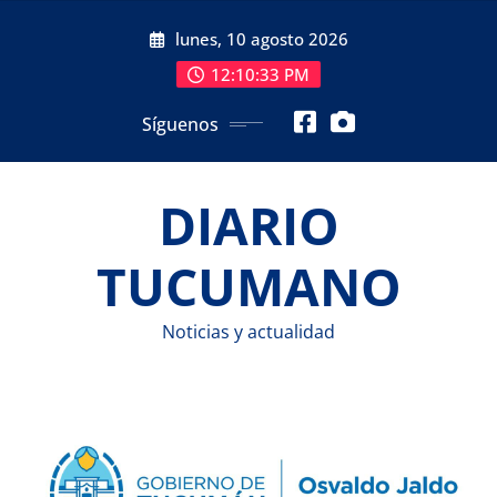
Saltar
lunes, 10 agosto 2026
al
contenido
12:10:34 PM
Síguenos
DIARIO
TUCUMANO
Noticias y actualidad