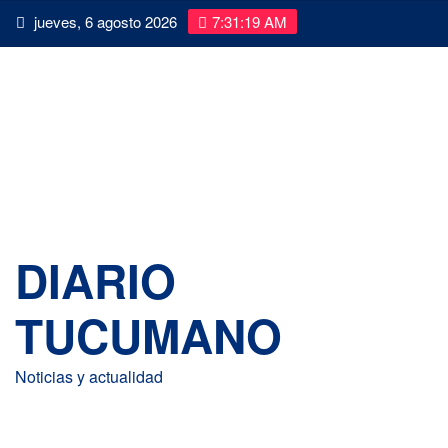
Saltar
jueves, 6 agosto 2026
7:31:20 AM
al
contenido
DIARIO
TUCUMANO
Noticias y actualidad