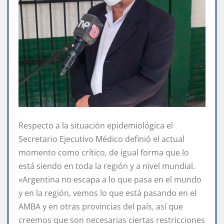
Respecto a la situación epidemiológica el
Secretario Ejecutivo Médico definió el actual
momento como crítico, de igual forma que lo
está siendo en toda la región y a nivel mundial.
«Argentina no escapa a lo que pasa en el mundo
y en la región, vemos lo que está pasando en el
AMBA y en otras provincias del país, así que
creemos que son necesarias ciertas restricciones