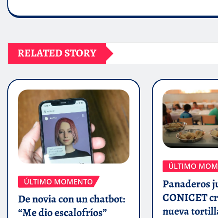
RELATED STORY
ÚLTIMO MOM
ÚLTIMO MOMENTO
Panaderos j
CONICET cr
De novia con un chatbot:
nueva tortill
“Me dio escalofríos”