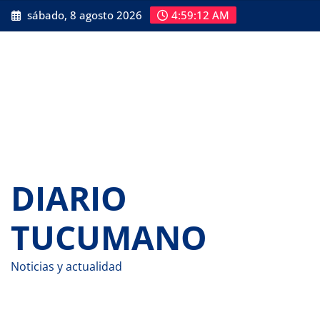
Saltar
sábado, 8 agosto 2026
4:59:13 AM
al
contenido
DIARIO
TUCUMANO
Noticias y actualidad