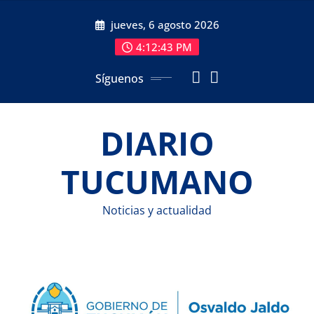
Saltar
jueves, 6 agosto 2026
al
contenido
4:12:44 PM
Síguenos
DIARIO
TUCUMANO
Noticias y actualidad