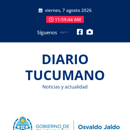
Saltar
viernes, 7 agosto 2026
al
contenido
11:59:44 AM
Síguenos
DIARIO
TUCUMANO
Noticias y actualidad