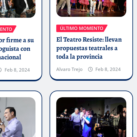
ÚLTIMO MOMENTO
ENTO
El Teatro Resiste: llevan
r firme a su
propuestas teatrales a
oguista con
toda la provincia
nacional
Alvaro Trejo
Feb 8, 2024
Feb 8, 2024