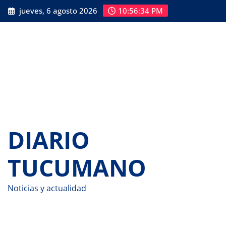
Saltar
jueves, 6 agosto 2026
10:56:35 PM
al
contenido
DIARIO
TUCUMANO
Noticias y actualidad