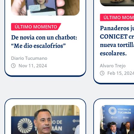
ÚLTIMO MOM
ÚLTIMO MOMENTO
Panaderos j
CONICET cr
De novia con un chatbot:
nueva tortill
“Me dio escalofríos”
escolares.
Diario Tucumano
Alvaro Trejo
Nov 11, 2024
Feb 15, 202