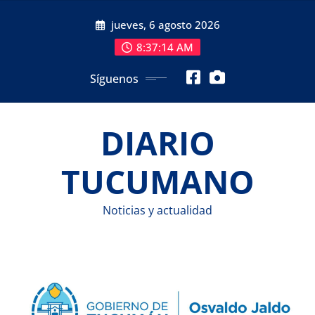
Saltar
jueves, 6 agosto 2026
al
contenido
8:37:15 AM
Síguenos
DIARIO
TUCUMANO
Noticias y actualidad