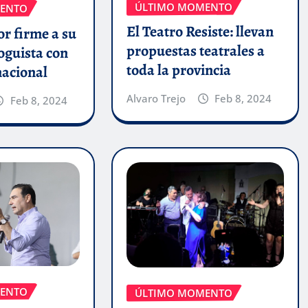
ÚLTIMO MOMENTO
ENTO
El Teatro Resiste: llevan
r firme a su
propuestas teatrales a
oguista con
toda la provincia
nacional
Alvaro Trejo
Feb 8, 2024
Feb 8, 2024
ENTO
ÚLTIMO MOMENTO