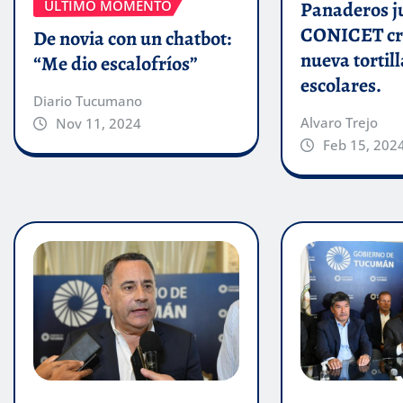
ÚLTIMO MOMENTO
Panaderos j
CONICET cr
De novia con un chatbot:
nueva tortill
“Me dio escalofríos”
escolares.
Diario Tucumano
Alvaro Trejo
Nov 11, 2024
Feb 15, 202