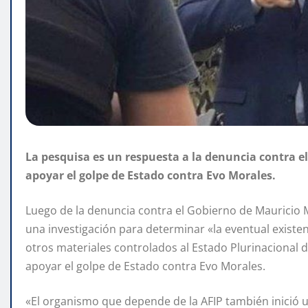
La pesquisa es un respuesta a la denuncia contra e
apoyar el golpe de Estado contra Evo Morales.
Luego de la denuncia contra el Gobierno de Mauricio M
una investigación para determinar «la eventual existen
otros materiales controlados al Estado Plurinacional
apoyar el golpe de Estado contra Evo Morales.
«El organismo que depende de la AFIP también inició u