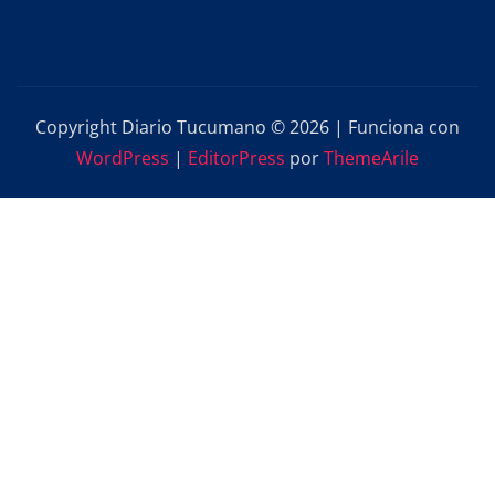
Copyright Diario Tucumano © 2026 | Funciona con
WordPress
|
EditorPress
por
ThemeArile