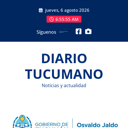
Saltar
jueves, 6 agosto 2026
al
contenido
6:55:55 AM
Síguenos
DIARIO
TUCUMANO
Noticias y actualidad