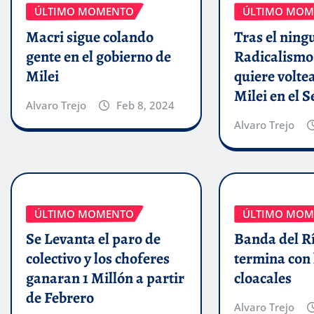
ÚLTIMO MOMENTO
ÚLTIMO MOM
Macri sigue colando
Tras el ning
gente en el gobierno de
Radicalismo
Milei
quiere volte
Milei en el 
Alvaro Trejo
Feb 8, 2024
Alvaro Trejo
ÚLTIMO MOMENTO
ÚLTIMO MOM
Se Levanta el paro de
Banda del Rí
colectivo y los choferes
termina con 
ganaran 1 Millón a partir
cloacales
de Febrero
Alvaro Trejo