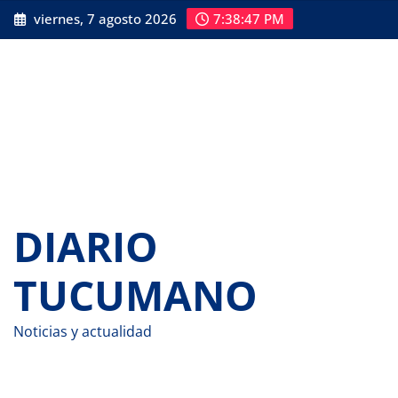
Saltar
viernes, 7 agosto 2026
7:38:48 PM
al
contenido
DIARIO
TUCUMANO
Noticias y actualidad