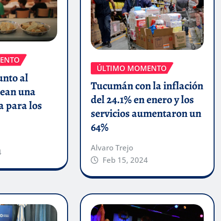
ENTO
ÚLTIMO MOMENTO
unto al
Tucumán con la inflación
ean una
del 24.1% en enero y los
a para los
servicios aumentaron un
64%
Alvaro Trejo
4
Feb 15, 2024