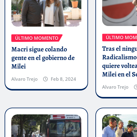
ÚLTIMO MOM
ÚLTIMO MOMENTO
Tras el ning
Macri sigue colando
Radicalismo
gente en el gobierno de
quiere volte
Milei
Milei en el 
Alvaro Trejo
Feb 8, 2024
Alvaro Trejo