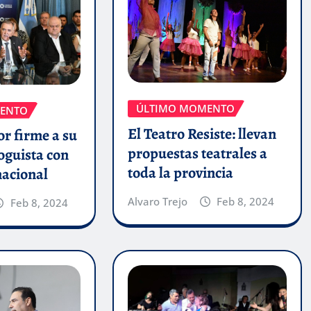
ÚLTIMO MOMENTO
ENTO
El Teatro Resiste: llevan
r firme a su
propuestas teatrales a
oguista con
toda la provincia
nacional
Alvaro Trejo
Feb 8, 2024
Feb 8, 2024