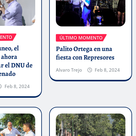
ENTO
ÚLTIMO MOMENTO
uneo, el
Palito Ortega en una
 ahora
fiesta con Represores
ar el DNU de
Alvaro Trejo
Feb 8, 2024
Senado
Feb 8, 2024