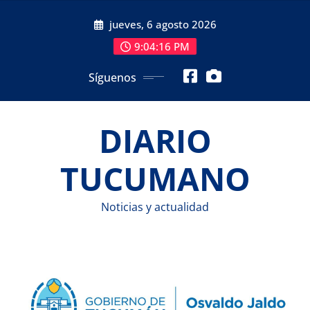
Saltar
jueves, 6 agosto 2026
al
contenido
9:04:16 PM
Síguenos
DIARIO
TUCUMANO
Noticias y actualidad