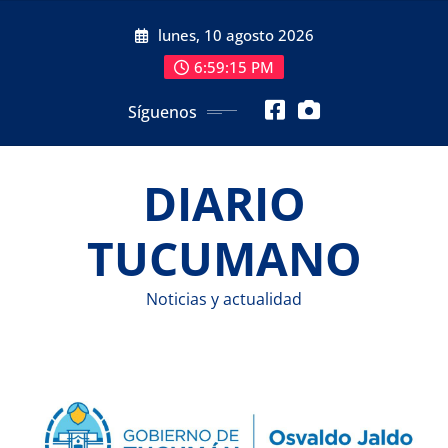
Saltar
lunes, 10 agosto 2026
al
contenido
6:59:16 PM
Síguenos
DIARIO
TUCUMANO
Noticias y actualidad