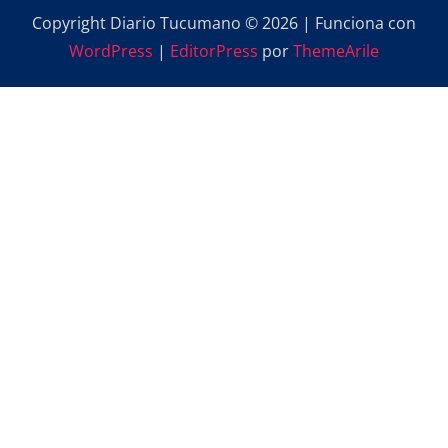
Copyright Diario Tucumano © 2026 | Funciona con
WordPress
|
EditorPress
por
ThemeArile