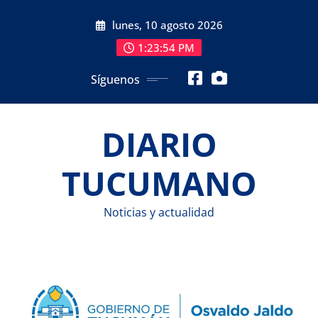
Saltar
lunes, 10 agosto 2026
al
contenido
1:23:56 PM
Síguenos
DIARIO
TUCUMANO
Noticias y actualidad