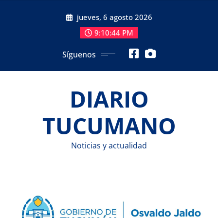
Saltar
jueves, 6 agosto 2026
al
contenido
9:10:45 PM
Síguenos
DIARIO
TUCUMANO
Noticias y actualidad