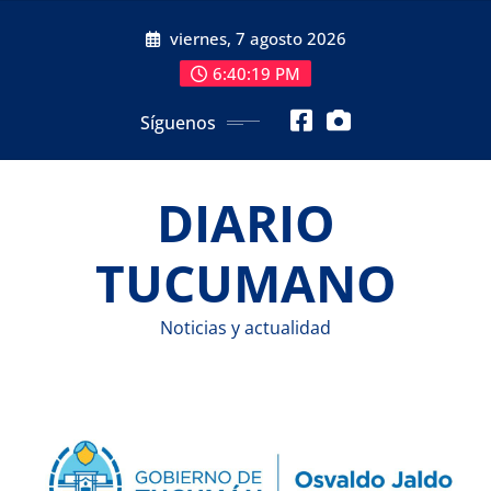
Saltar
viernes, 7 agosto 2026
al
contenido
6:40:20 PM
Síguenos
DIARIO
TUCUMANO
Noticias y actualidad