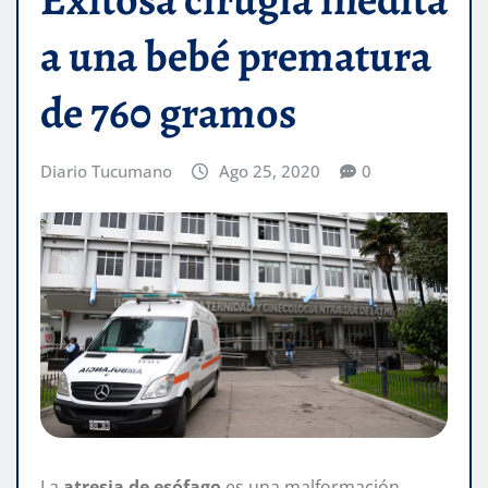
a una bebé prematura
de 760 gramos
Diario Tucumano
Ago 25, 2020
0
La
atresia de esófago
es una malformación