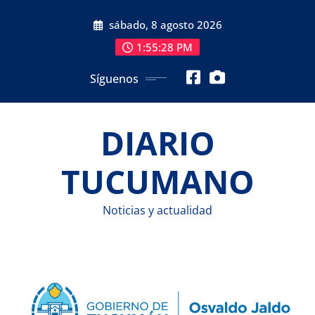
Saltar
sábado, 8 agosto 2026
al
contenido
1:55:29 PM
Síguenos
DIARIO
TUCUMANO
Noticias y actualidad