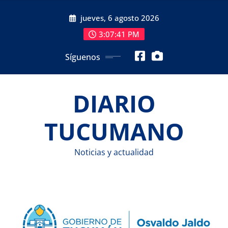
Saltar
jueves, 6 agosto 2026
al
contenido
3:07:42 PM
Síguenos
DIARIO
TUCUMANO
Noticias y actualidad