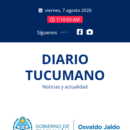
Saltar
viernes, 7 agosto 2026
al
contenido
7:10:04 AM
Síguenos
DIARIO
TUCUMANO
Noticias y actualidad