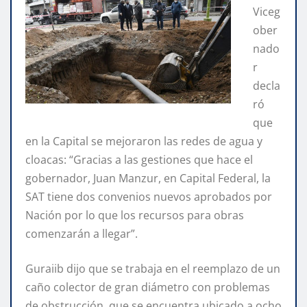
Viceg
ober
nado
r
decla
ró
que
en la Capital se mejoraron las redes de agua y
cloacas: “Gracias a las gestiones que hace el
gobernador, Juan Manzur, en Capital Federal, la
SAT tiene dos convenios nuevos aprobados por
Nación por lo que los recursos para obras
comenzarán a llegar”.
Guraiib dijo que se trabaja en el reemplazo de un
caño colector de gran diámetro con problemas
de obstrucción, que se encuentra ubicado a ocho