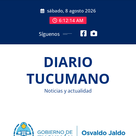
Saltar
sábado, 8 agosto 2026
al
contenido
6:12:15 AM
Síguenos
DIARIO
TUCUMANO
Noticias y actualidad