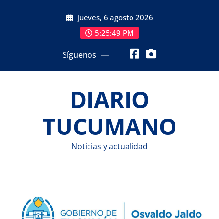
Saltar
jueves, 6 agosto 2026
al
contenido
5:25:50 PM
Síguenos
DIARIO
TUCUMANO
Noticias y actualidad