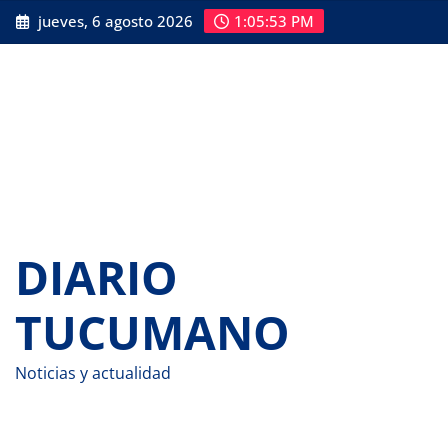
Saltar
jueves, 6 agosto 2026
1:05:54 PM
al
contenido
DIARIO
TUCUMANO
Noticias y actualidad