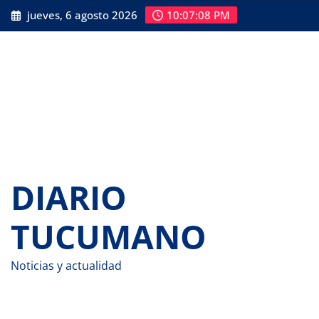
Saltar
jueves, 6 agosto 2026
10:07:09 PM
al
contenido
DIARIO
TUCUMANO
Noticias y actualidad