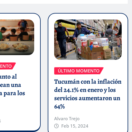
ENTO
ÚLTIMO MOMENTO
unto al
Tucumán con la inflación
ean una
del 24.1% en enero y los
a para los
servicios aumentaron un
64%
Alvaro Trejo
4
Feb 15, 2024