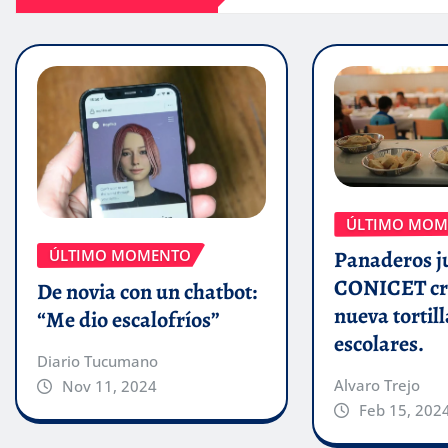
ÚLTIMO MOM
ÚLTIMO MOMENTO
Panaderos j
CONICET cr
De novia con un chatbot:
nueva tortill
“Me dio escalofríos”
escolares.
Diario Tucumano
Alvaro Trejo
Nov 11, 2024
Feb 15, 202