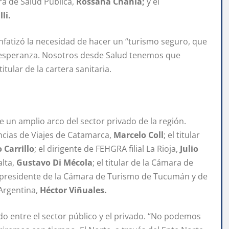
tra de Salud Pública,
Rossana Chahla;
y el
li.
enfatizó la necesidad de hacer un “turismo seguro, que
s esperanza. Nosotros desde Salud tenemos que
tular de la cartera sanitaria.
un amplio arco del sector privado de la región.
ncias de Viajes de Catamarca,
Marcelo Coll
; el titular
 Carrillo
; el dirigente de FEHGRA filial La Rioja,
Julio
alta,
Gustavo Di Mécola
; el titular de la Cámara de
el presidente de la Cámara de Turismo de Tucumán y de
Argentina,
Héctor Viñuales.
 entre el sector público y el privado. “No podemos