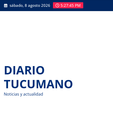
Saltar
sábado, 8 agosto 2026
5:27:46 PM
al
contenido
DIARIO
TUCUMANO
Noticias y actualidad