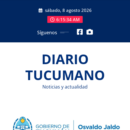
Saltar
sábado, 8 agosto 2026
al
contenido
6:15:34 AM
Síguenos
DIARIO
TUCUMANO
Noticias y actualidad