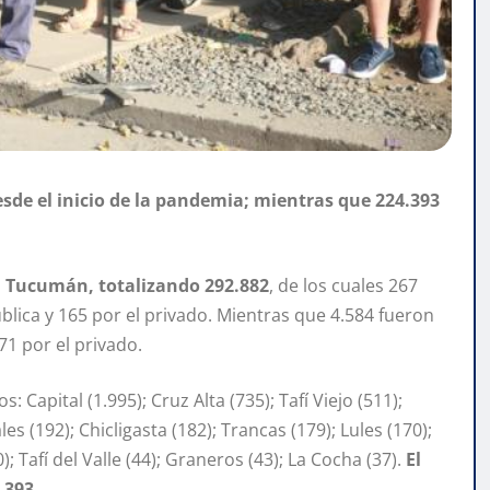
de el inicio de la pandemia; mientras que 224.393
n Tucumán, totalizando 292.882
, de los cuales 267
lica y 165 por el privado. Mientras que 4.584 fueron
71 por el privado.
Capital (1.995); Cruz Alta (735); Tafí Viejo (511);
s (192); Chicligasta (182); Trancas (179); Lules (170);
); Tafí del Valle (44); Graneros (43); La Cocha (37).
El
.393.