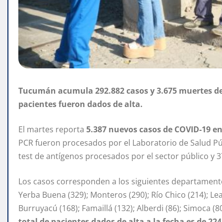
Tucumán acumula 292.882 casos y 3.675 muertes des
pacientes fueron dados de alta.
El martes reporta
5.387 nuevos casos de COVID-19 e
PCR fueron procesados por el Laboratorio de Salud Púb
test de antígenos procesados por el sector público y 3
Los casos corresponden a los siguientes departamentos: 
Yerba Buena (329); Monteros (290); Río Chico (214); Leale
Burruyacú (168); Famaillá (132); Alberdi (86); Simoca (80
total de pacientes dados de alta a la fecha es de 224