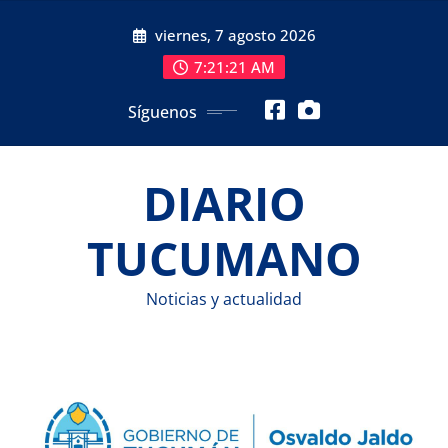
Saltar
viernes, 7 agosto 2026
al
contenido
7:21:21 AM
Síguenos
DIARIO
TUCUMANO
Noticias y actualidad