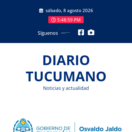
Saltar
sábado, 8 agosto 2026
al
contenido
5:49:00 PM
Síguenos
DIARIO
TUCUMANO
Noticias y actualidad