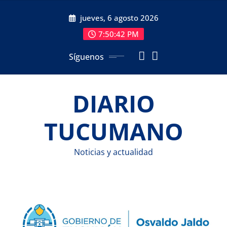
Saltar
jueves, 6 agosto 2026
al
contenido
7:50:42 PM
Síguenos
DIARIO
TUCUMANO
Noticias y actualidad