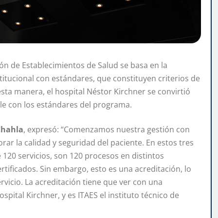
ión de Establecimientos de Salud se basa en la
itucional con estándares, que constituyen criterios de
sta manera, el hospital Néstor Kirchner se convirtió
le con los estándares del programa.
Chahla
, expresó: “Comenzamos nuestra gestión con
ar la calidad y seguridad del paciente. En estos tres
120 servicios, son 120 procesos en distintos
tificados. Sin embargo, esto es una acreditación, lo
vicio. La acreditación tiene que ver con una
ospital Kirchner, y es ITAES el instituto técnico de