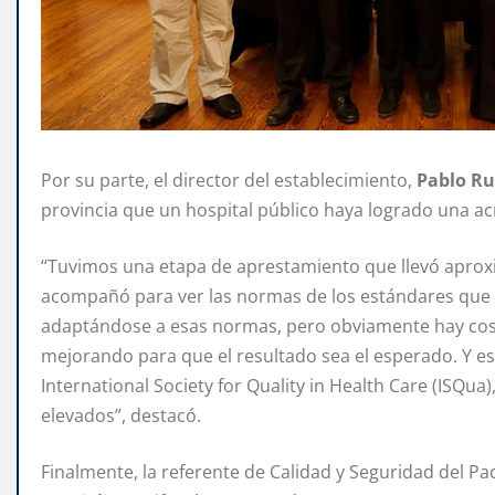
Por su parte, el director del establecimiento,
Pablo R
provincia que un hospital público haya logrado una ac
“Tuvimos una etapa de aprestamiento que llevó apro
acompañó para ver las normas de los estándares que h
adaptándose a esas normas, pero obviamente hay cos
mejorando para que el resultado sea el esperado. Y es 
International Society for Quality in Health Care (ISQua
elevados”, destacó.
Finalmente, la referente de Calidad y Seguridad del Pa