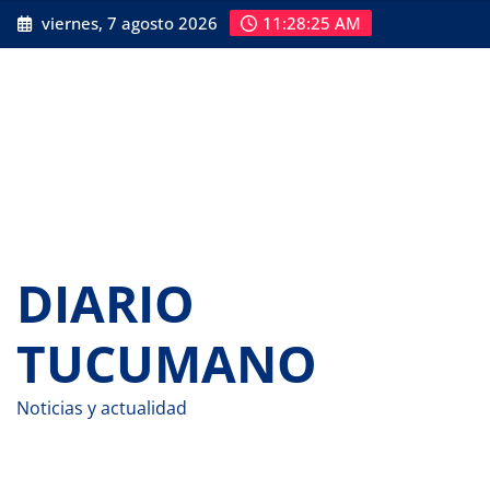
Saltar
viernes, 7 agosto 2026
11:28:26 AM
al
contenido
DIARIO
TUCUMANO
Noticias y actualidad