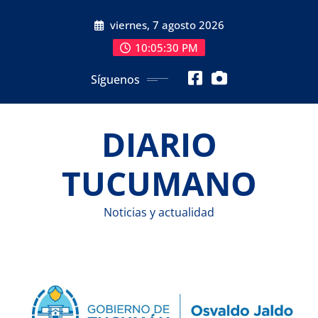
Saltar
viernes, 7 agosto 2026
al
contenido
10:05:30 PM
Síguenos
DIARIO
TUCUMANO
Noticias y actualidad