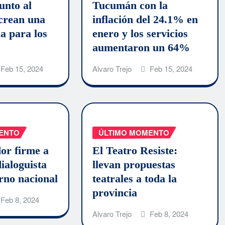
unto al
Tucumán con la
rean una
inflación del 24.1% en
la para los
enero y los servicios
aumentaron un 64%
Feb 15, 2024
Alvaro Trejo
Feb 15, 2024
ENTO
ÚLTIMO MOMENTO
or firme a
El Teatro Resiste:
ialoguista
llevan propuestas
erno nacional
teatrales a toda la
provincia
Feb 8, 2024
Alvaro Trejo
Feb 8, 2024