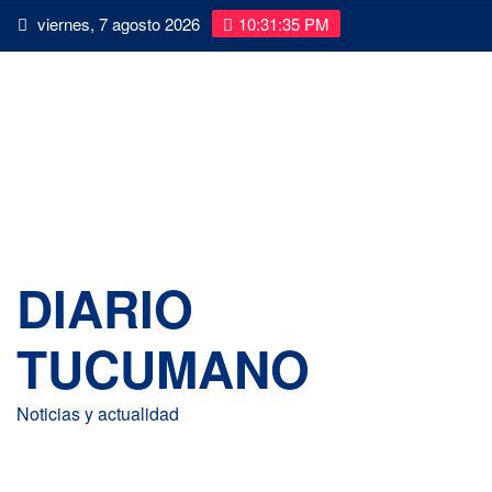
Saltar
viernes, 7 agosto 2026
10:31:36 PM
al
contenido
DIARIO
TUCUMANO
Noticias y actualidad