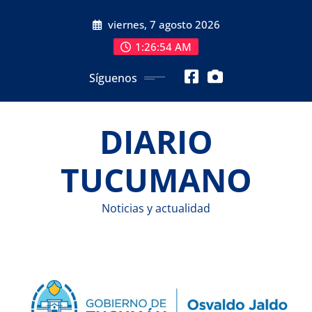
Saltar
viernes, 7 agosto 2026
al
contenido
1:26:54 AM
Síguenos
DIARIO
TUCUMANO
Noticias y actualidad