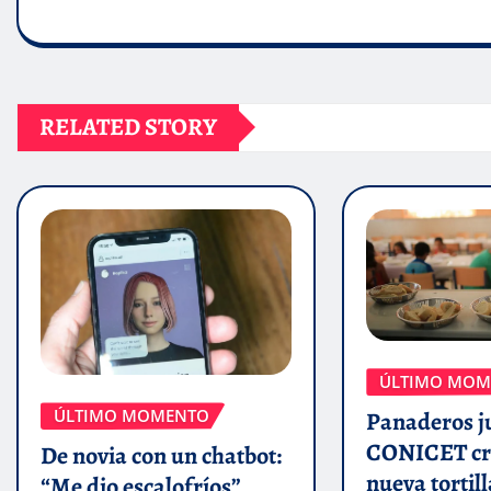
RELATED STORY
ÚLTIMO MOM
ÚLTIMO MOMENTO
Panaderos j
CONICET cr
De novia con un chatbot:
nueva tortill
“Me dio escalofríos”