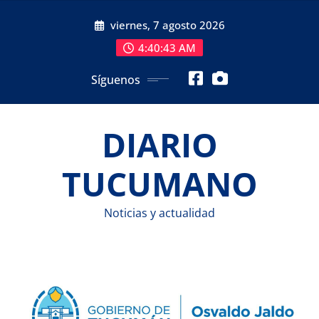
Saltar
viernes, 7 agosto 2026
al
contenido
4:40:44 AM
Síguenos
DIARIO
TUCUMANO
Noticias y actualidad