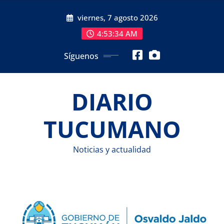
Saltar
viernes, 7 agosto 2026
al
contenido
4:53:35 AM
Síguenos
DIARIO
TUCUMANO
Noticias y actualidad