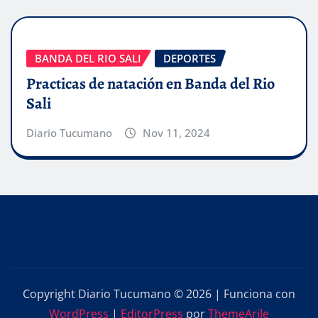
BANDA DEL RIO SALI
DEPORTES
Practicas de natación en Banda del Rio
Sali
Diario Tucumano
Nov 11, 2024
Copyright Diario Tucumano © 2026 | Funciona con
WordPress
|
EditorPress
por
ThemeArile