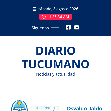
Saltar
sábado, 8 agosto 2026
al
contenido
11:35:35 AM
Síguenos
DIARIO
TUCUMANO
Noticias y actualidad