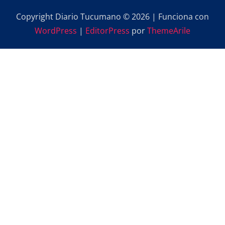
Copyright Diario Tucumano © 2026 | Funciona con
WordPress
|
EditorPress
por
ThemeArile