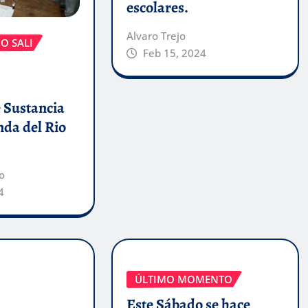
escolares.
Alvaro Trejo
O SALI
Feb 15, 2024
 Sustancia
anda del Rio
o
4
ÚLTIMO MOMENTO
Este Sábado se hace