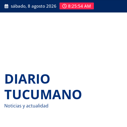
Saltar
sábado, 8 agosto 2026
8:25:55 AM
al
contenido
DIARIO
TUCUMANO
Noticias y actualidad