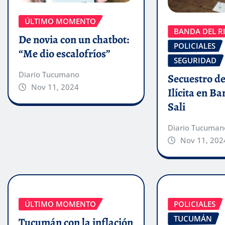
ÚLTIMO MOMENTO
BANDA DEL RI
De novia con un chatbot:
POLICIALES
“Me dio escalofríos”
SEGURIDAD
Diario Tucumano
Secuestro de
Nov 11, 2024
Ilícita en B
Sali
Diario Tucuman
Nov 11, 202
ÚLTIMO MOMENTO
POLICIALES
TUCUMÁN
Tucumán con la inflación