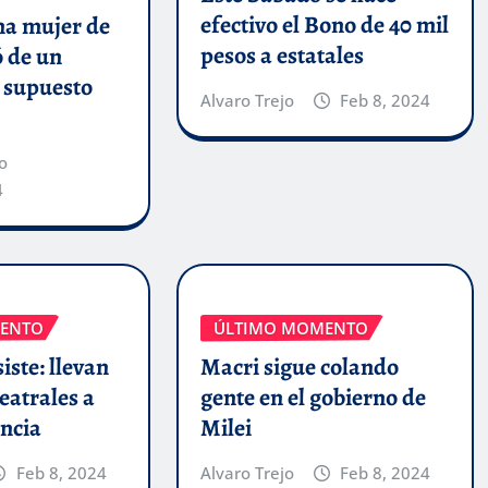
efectivo el Bono de 40 mil
a mujer de
pesos a estatales
ó de un
n supuesto
Alvaro Trejo
Feb 8, 2024
o
4
ENTO
ÚLTIMO MOMENTO
iste: llevan
Macri sigue colando
eatrales a
gente en el gobierno de
incia
Milei
Feb 8, 2024
Alvaro Trejo
Feb 8, 2024