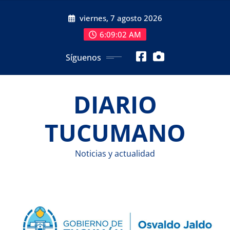
Saltar
viernes, 7 agosto 2026
al
contenido
6:09:03 AM
Síguenos
DIARIO
TUCUMANO
Noticias y actualidad