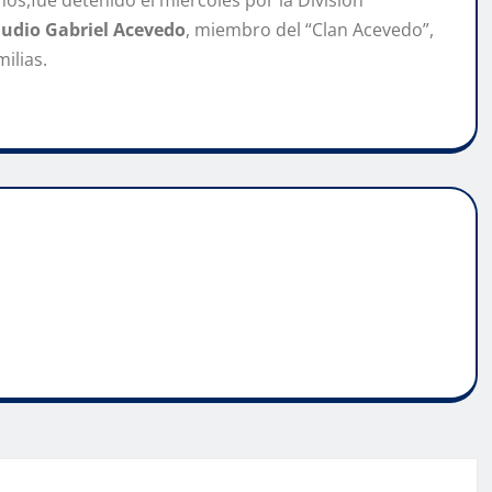
os,fue detenido el miércoles por la División
audio Gabriel Acevedo
, miembro del “Clan Acevedo”,
ilias.