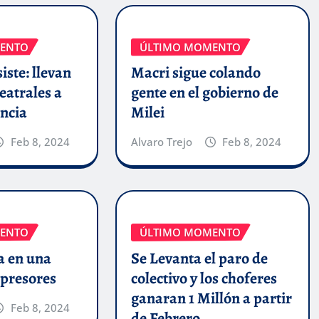
ENTO
ÚLTIMO MOMENTO
iste: llevan
Macri sigue colando
eatrales a
gente en el gobierno de
incia
Milei
Feb 8, 2024
Alvaro Trejo
Feb 8, 2024
ENTO
ÚLTIMO MOMENTO
a en una
Se Levanta el paro de
epresores
colectivo y los choferes
ganaran 1 Millón a partir
Feb 8, 2024
de Febrero