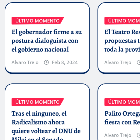
ÚLTIMO MOMENTO
ÚLTIMO MOM
El gobernador firme a su
El Teatro Res
postura dialoguista con
propuestas t
el gobierno nacional
toda la prov
Alvaro Trejo
Feb 8, 2024
Alvaro Trejo
ÚLTIMO MOMENTO
ÚLTIMO MOM
Tras el ninguneo, el
Palito Orteg
Radicalismo ahora
fiesta con R
quiere voltear el DNU de
Alvaro Trejo
Milei en el Senado