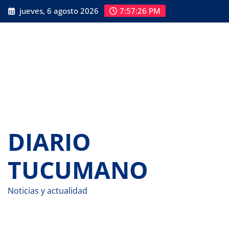
Saltar
jueves, 6 agosto 2026
7:57:27 PM
al
contenido
DIARIO
TUCUMANO
Noticias y actualidad