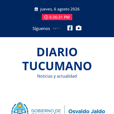
Saltar
jueves, 6 agosto 2026
al
contenido
6:36:32 PM
Síguenos
DIARIO
TUCUMANO
Noticias y actualidad