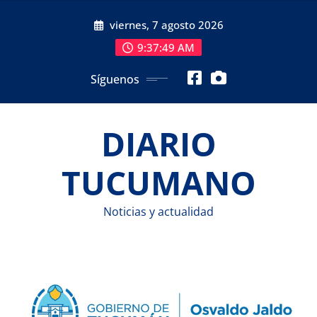
Saltar
viernes, 7 agosto 2026
al
contenido
9:37:51 AM
Síguenos
DIARIO
TUCUMANO
Noticias y actualidad