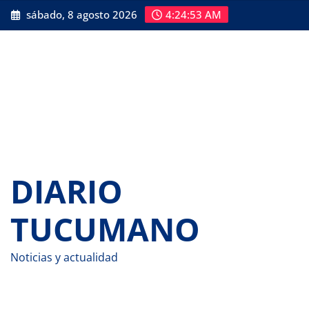
Saltar
sábado, 8 agosto 2026
4:24:54 AM
al
contenido
DIARIO
TUCUMANO
Noticias y actualidad