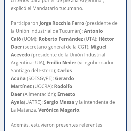
criterios para poner de pie a la Argentina”,
explicó el Mandatario tucumano.
Participaron
Jorge Rocchia Ferro
(presidente de
la Unión Industrial de Tucumán);
Antonio
Caló
(UOM);
Roberto Fernández
(UTA);
Héctor
Daer
(secretario general de la CGT);
Miguel
Acevedo
(presidente de la Unión Industrial
Argentina- UIA);
Emilio Neder
(vicegobernador
Santiago del Estero);
Carlos
Acuña
(SOESGyPE);
Gerardo
Martínez
(UOCRA);
Rodolfo
Daer
(Alimentación);
Ernesto
Ayala
(UATRE);
Sergio Massa
y la intendenta de
La Matanza,
Verónica Magario
.
Además, estuvieron presentes referentes