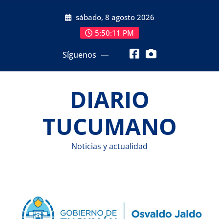
Saltar
sábado, 8 agosto 2026
al
contenido
5:50:12 PM
Síguenos
DIARIO
TUCUMANO
Noticias y actualidad