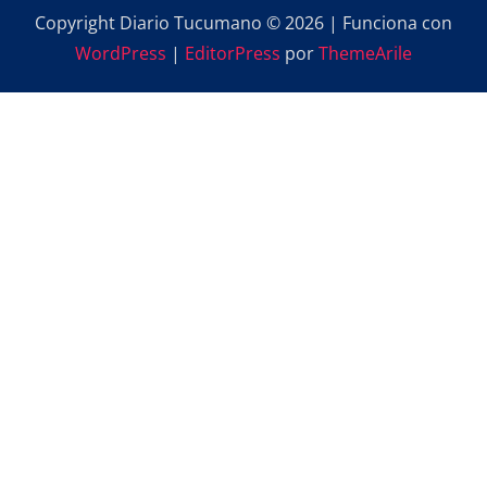
Copyright Diario Tucumano © 2026 | Funciona con
WordPress
|
EditorPress
por
ThemeArile