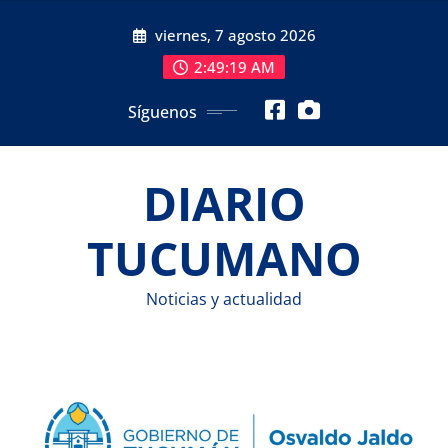
Saltar
viernes, 7 agosto 2026
al
contenido
2:49:21 AM
Síguenos
DIARIO
TUCUMANO
Noticias y actualidad