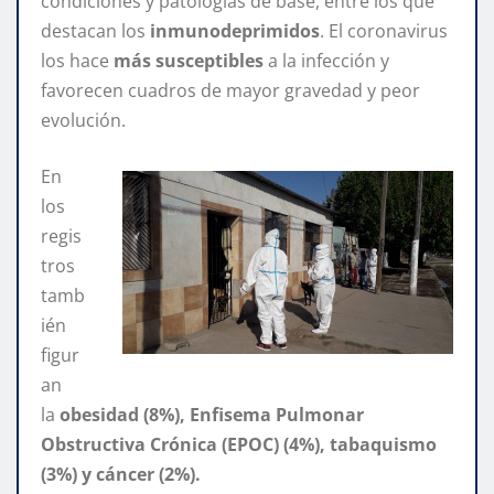
condiciones y patologías de base, entre los que
destacan los
inmunodeprimidos
. El coronavirus
los hace
más susceptibles
a la infección y
favorecen cuadros de mayor gravedad y peor
evolución.
En
los
regis
tros
tamb
ién
figur
an
la
obesidad (8%), Enfisema Pulmonar
Obstructiva Crónica (EPOC) (4%), tabaquismo
(3%) y cáncer (2%).