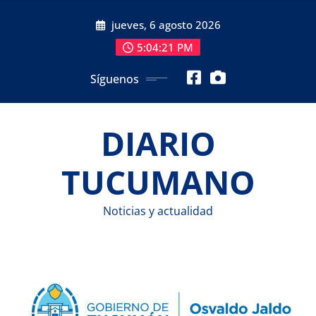
Saltar
jueves, 6 agosto 2026
al
contenido
5:04:22 PM
Síguenos
DIARIO
TUCUMANO
Noticias y actualidad